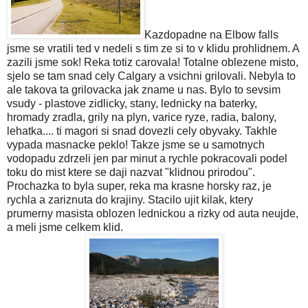
Kazdopadne na Elbow falls
jsme se vratili ted v nedeli s tim ze si to v klidu prohlidnem. A
zazili jsme sok! Reka totiz carovala! Totalne oblezene misto,
sjelo se tam snad cely Calgary a vsichni grilovali. Nebyla to
ale takova ta grilovacka jak zname u nas. Bylo to sevsim
vsudy - plastove zidlicky, stany, lednicky na baterky,
hromady zradla, grily na plyn, varice ryze, radia, balony,
lehatka.... ti magori si snad dovezli cely obyvaky. Takhle
vypada masnacke peklo! Takze jsme se u samotnych
vodopadu zdrzeli jen par minut a rychle pokracovali podel
toku do mist ktere se daji nazvat "klidnou prirodou".
Prochazka to byla super, reka ma krasne horsky raz, je
rychla a zariznuta do krajiny. Stacilo ujit kilak, ktery
prumerny masista oblozen lednickou a rizky od auta neujde,
a meli jsme celkem klid.