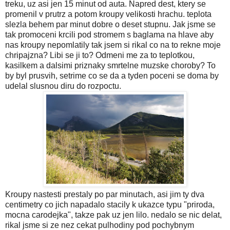
treku, uz asi jen 15 minut od auta. Napred dest, ktery se
promenil v prutrz a potom kroupy velikosti hrachu. teplota
slezla behem par minut dobre o deset stupnu. Jak jsme se
tak promoceni krcili pod stromem s baglama na hlave aby
nas kroupy nepomlatily tak jsem si rikal co na to rekne moje
chripajzna? Libi se ji to? Odmeni me za to teplotkou,
kasilkem a dalsimi priznaky smrtelne muzske choroby? To
by byl prusvih, setrime co se da a tyden poceni se doma by
udelal slusnou diru do rozpoctu.
Kroupy nastesti prestaly po par minutach, asi jim ty dva
centimetry co jich napadalo stacily k ukazce typu "priroda,
mocna carodejka", takze pak uz jen lilo. nedalo se nic delat,
rikal jsme si ze nez cekat pulhodiny pod pochybnym