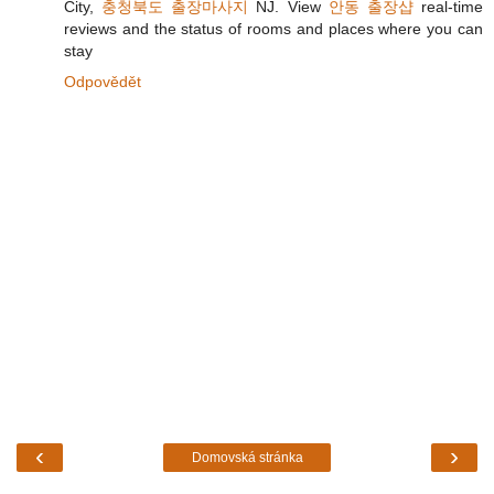
City,
충청북도 출장마사지
NJ. View
안동 출장샵
real-time
reviews and the status of rooms and places where you can
stay
Odpovědět
‹
›
Domovská stránka