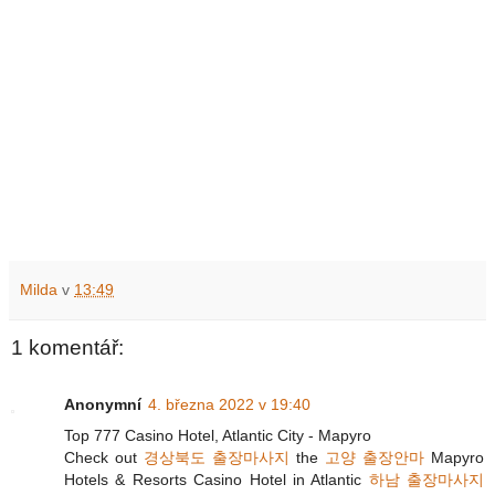
Milda
v
13:49
1 komentář:
Anonymní
4. března 2022 v 19:40
Top 777 Casino Hotel, Atlantic City - Mapyro
Check out
경상북도 출장마사지
the
고양 출장안마
Mapyro
Hotels & Resorts Casino Hotel in Atlantic
하남 출장마사지