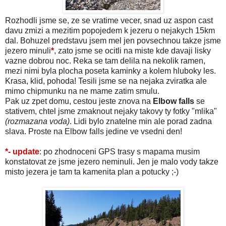
Rozhodli jsme se, ze se vratime vecer, snad uz aspon cast
davu zmizi a mezitim popojedem k jezeru o nejakych 15km
dal. Bohuzel predstavu jsem mel jen povsechnou takze jsme
jezero minuli
*
, zato jsme se ocitli na miste kde davaji lisky
vazne dobrou noc. Reka se tam delila na nekolik ramen,
mezi nimi byla plocha poseta kaminky a kolem hluboky les.
Krasa, klid, pohoda! Tesili jsme se na nejaka zviratka ale
mimo chipmunku na ne mame zatim smulu.
Pak uz zpet domu, cestou jeste znova na
Elbow falls
se
stativem, chtel jsme zmaknout nejaky takovy ty fotky "mlika"
(rozmazana voda)
. Lidi bylo znatelne min ale porad zadna
slava. Proste na Elbow falls jedine ve vsedni den!
*- update
: po zhodnoceni GPS trasy s mapama musim
konstatovat ze jsme jezero neminuli. Jen je malo vody takze
misto jezera je tam ta kamenita plan a potucky ;-)