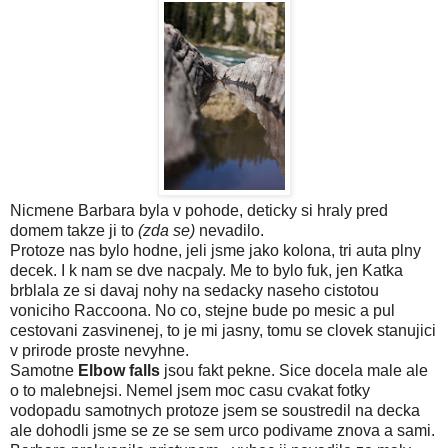
Nicmene Barbara byla v pohode, deticky si hraly pred
domem takze ji to
(zda se)
nevadilo.
Protoze nas bylo hodne, jeli jsme jako kolona, tri auta plny
decek. I k nam se dve nacpaly. Me to bylo fuk, jen Katka
brblala ze si davaj nohy na sedacky naseho cistotou
voniciho Raccoona. No co, stejne bude po mesic a pul
cestovani zasvinenej, to je mi jasny, tomu se clovek stanujici
v prirode proste nevyhne.
Samotne
Elbow falls
jsou fakt pekne. Sice docela male ale
o to malebnejsi. Nemel jsem moc casu cvakat fotky
vodopadu samotnych protoze jsem se soustredil na decka
ale dohodli jsme se ze se sem urco podivame znova a sami.