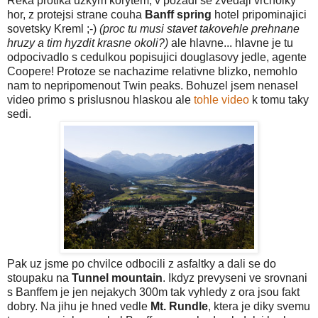
Reka protika uzkym korytem, v pozadi se zvedaji vrcholky
hor, z protejsi strane couha
Banff spring
hotel pripominajici
sovetsky Kreml ;-)
(proc tu musi stavet takovehle prehnane
hruzy a tim hyzdit krasne okoli?)
ale hlavne... hlavne je tu
odpocivadlo s cedulkou popisujici douglasovy jedle, agente
Coopere! Protoze se nachazime relativne blizko, nemohlo
nam to nepripomenout Twin peaks. Bohuzel jsem nenasel
video primo s prislusnou hlaskou ale
tohle video
k tomu taky
sedi.
Pak uz jsme po chvilce odbocili z asfaltky a dali se do
stoupaku na
Tunnel mountain
. Ikdyz prevyseni ve srovnani
s Banffem je jen nejakych 300m tak vyhledy z ora jsou fakt
dobry. Na jihu je hned vedle
Mt. Rundle
, ktera je diky svemu