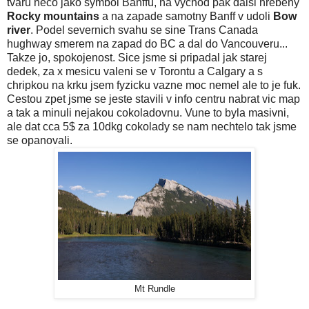
tvaru neco jako symbol Banffu, na vychod pak dalsi hrebeny
Rocky mountains
a na zapade samotny Banff v udoli
Bow
river
. Podel severnich svahu se sine Trans Canada
hughway smerem na zapad do BC a dal do Vancouveru...
Takze jo, spokojenost. Sice jsme si pripadal jak starej
dedek, za x mesicu valeni se v Torontu a Calgary a s
chripkou na krku jsem fyzicku vazne moc nemel ale to je fuk.
Cestou zpet jsme se jeste stavili v info centru nabrat vic map
a tak a minuli nejakou cokoladovnu. Vune to byla masivni,
ale dat cca 5$ za 10dkg cokolady se nam nechtelo tak jsme
se opanovali.
Mt Rundle