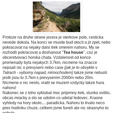
Protoze na druhe strane jezera je sterkove pole, cesticka
nevede dokola. Na konci se musite bud otocit a jit zpet, nebo
pokracovat na nejaky dalsi trek smerem nahoru. My se
rozhodli pokracovat a doshanout "
Tea house
", coz je
obcerstvovaci horska chata. Vzdalenost od konce
promenady byla nejakych 3.7km, nicmene na znacce
nepsali nic o prevyseni nebo case
(jak je to obvykle v
Tatrach - vyborny napad, mimochodem)
takze jsme netusili
jestli jsou to 3.7km s prevysenim 2000m nebo 20m.
Nicmene o nic neslo, vratit se muzem vzdycky takze hura
nahoru!
Nakonec se z toho vyklubal moc prijemny trek, slunko svitilo,
obcas mracky a slo se udolim co udelal ledovec. Krasne
vyhledy na hory okolo.... paradicka. Nahoru to trvalo neco
pres hodinku chuze, celkem jsme funeli ale nic strasnyho to
nebylo.