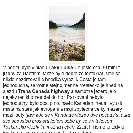
V nedeli bylo v planu
Lake Luise
. Je jeste cca 30 minut
jizdny za Banffem, takze bylo dobre ze tentokrat jsme se
nikde nezdrzovali a hnedka vyrazili. Cesta je tam
jednoducha, samotne stejnojmenne mestecko je hned na
sjezdu
Trans Canada highway
a samotne jezero je o
nejaky ten kilometr dal do hor. Parkovani nebylo
jednoduchy, bylo dost plno, navic Kanadani neumi vyuzit
mista na stani jak evropani a maji zbytecne velky mezery
mezi auty
(tam kde se v Kandade vlezou dve hovadska auta
sse spoustou prostoru kolem sebe by se v v takovem
Toskansku vlezly tri, mozna i ctyri)
. Zapichli jsme to tedy o
trosku dal, vsak mame nohy tak to dojdem....