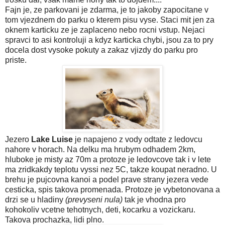
Fajn je, ze parkovani je zdarma, je to jakoby zapocitane v
tom vjezdnem do parku o kterem pisu vyse. Staci mit jen za
oknem karticku ze je zaplaceno nebo rocni vstup. Nejaci
spravci to asi kontroluji a kdyz karticka chybi, jsou za to pry
docela dost vysoke pokuty a zakaz vjizdy do parku pro
priste.
Jezero
Lake Luise
je napajeno z vody odtate z ledovcu
nahore v horach. Na delku ma hrubym odhadem 2km,
hluboke je misty az 70m a protoze je ledovcove tak i v lete
ma zridkakdy teplotu vyssi nez 5C, takze koupat neradno. U
brehu je pujcovna kanoi a podel prave strany jezera vede
cesticka, spis takova promenada. Protoze je vybetonovana a
drzi se u hladiny
(prevyseni nula)
tak je vhodna pro
kohokoliv vcetne tehotnych, deti, kocarku a vozickaru.
Takova prochazka, lidi plno.