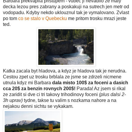
Barbara prekvapila pristupem - vubec ji nevadilo ze maly
decka lezou pres zabrany a poskakuji na sutrech jen metr od
vodopadu. Kdyby nekdo uklouznul tak je vymalovano. Zvlast
po tom
co se stalo v Quebecku
me pritom trosku mrazi jeste
ted.
Katka zacala byt hladova, a kdyz je hladova tak je nerudna.
Cestou zpet uz trosku brblala ze jsme se zdrzeli nicmene
utnula kdyz mi Barbara
dala misto 100$ za foceni a dasich
cca 20$ za benzin rovnych 200$!
Parada! Az jsem si rikal
ze zaridit si dve ci tri takovy trihodinovy foceni
(plus dalsi 2-
3h uprav)
tydne, takse tu valim s nozkama nahore a na
nejakou denni sichtu se vykakam.