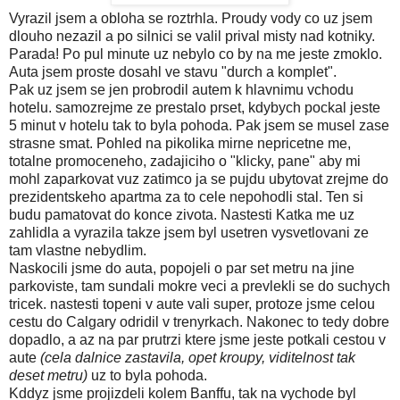
Vyrazil jsem a obloha se roztrhla. Proudy vody co uz jsem
dlouho nezazil a po silnici se valil prival misty nad kotniky.
Parada! Po pul minute uz nebylo co by na me jeste zmoklo.
Auta jsem proste dosahl ve stavu "durch a komplet".
Pak uz jsem se jen probrodil autem k hlavnimu vchodu
hotelu. samozrejme ze prestalo prset, kdybych pockal jeste
5 minut v hotelu tak to byla pohoda. Pak jsem se musel zase
strasne smat. Pohled na pikolika mirne nepricetne me,
totalne promoceneho, zadajiciho o "klicky, pane" aby mi
mohl zaparkovat vuz zatimco ja se pujdu ubytovat zrejme do
prezidentskeho apartma za to cele nepohodli stal. Ten si
budu pamatovat do konce zivota. Nastesti Katka me uz
zahlidla a vyrazila takze jsem byl usetren vysvetlovani ze
tam vlastne nebydlim.
Naskocili jsme do auta, popojeli o par set metru na jine
parkoviste, tam sundali mokre veci a prevlekli se do suchych
tricek. nastesti topeni v aute vali super, protoze jsme celou
cestu do Calgary odridil v trenyrkach. Nakonec to tedy dobre
dopadlo, a az na par prutrzi ktere jsme jeste potkali cestou v
aute
(cela dalnice zastavila, opet kroupy, viditelnost tak
deset metru)
uz to byla pohoda.
Kddyz jsme projizdeli kolem Banffu, tak na vychode byl