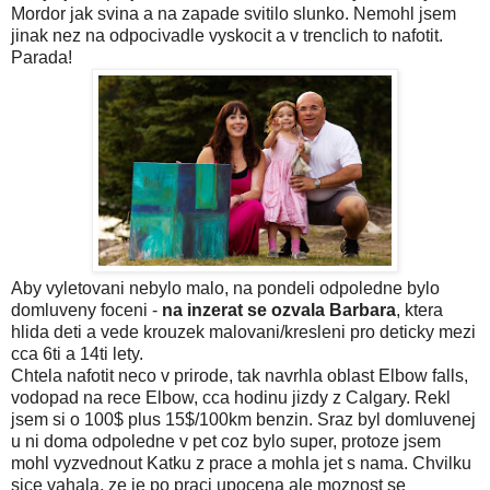
Mordor jak svina a na zapade svitilo slunko. Nemohl jsem
jinak nez na odpocivadle vyskocit a v trenclich to nafotit.
Parada!
Aby vyletovani nebylo malo, na pondeli odpoledne bylo
domluveny foceni -
na inzerat se ozvala Barbara
, ktera
hlida deti a vede krouzek malovani/kresleni pro deticky mezi
cca 6ti a 14ti lety.
Chtela nafotit neco v prirode, tak navrhla oblast Elbow falls,
vodopad na rece Elbow, cca hodinu jizdy z Calgary. Rekl
jsem si o 100$ plus 15$/100km benzin. Sraz byl domluvenej
u ni doma odpoledne v pet coz bylo super, protoze jsem
mohl vyzvednout Katku z prace a mohla jet s nama. Chvilku
sice vahala, ze je po praci upocena ale moznost se