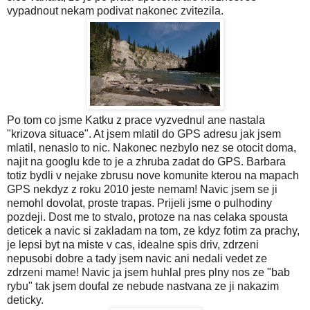
vypadnout nekam podivat nakonec zvitezila.
Po tom co jsme Katku z prace vyzvednul ane nastala
"krizova situace". At jsem mlatil do GPS adresu jak jsem
mlatil, nenaslo to nic. Nakonec nezbylo nez se otocit doma,
najit na googlu kde to je a zhruba zadat do GPS. Barbara
totiz bydli v nejake zbrusu nove komunite kterou na mapach
GPS nekdyz z roku 2010 jeste nemam! Navic jsem se ji
nemohl dovolat, proste trapas. Prijeli jsme o pulhodiny
pozdeji. Dost me to stvalo, protoze na nas celaka spousta
deticek a navic si zakladam na tom, ze kdyz fotim za prachy,
je lepsi byt na miste v cas, idealne spis driv, zdrzeni
nepusobi dobre a tady jsem navic ani nedali vedet ze
zdrzeni mame! Navic ja jsem huhlal pres plny nos ze "bab
rybu" tak jsem doufal ze nebude nastvana ze ji nakazim
deticky.