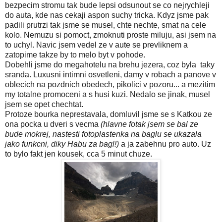
bezpecim stromu tak bude lepsi odsunout se co nejrychleji
do auta, kde nas cekaji aspon suchy tricka. Kdyz jsme pak
padili prutrzi tak jsme se musel, chte nechte, smat na cele
kolo. Nemuzu si pomoct, zmoknuti proste miluju, asi jsem na
to uchyl. Navic jsem vedel ze v aute se prevliknem a
zatopime takze by to melo byt v pohode.
Dobehli jsme do megahotelu na brehu jezera, coz byla taky
sranda. Luxusni intimni osvetleni, damy v robach a panove v
oblecich na pozdnich obedech, pikolici v pozoru... a mezitim
my totalne promoceni a s husi kuzi. Nedalo se jinak, musel
jsem se opet chechtat.
Protoze bourka neprestavala, domluvil jsme se s Katkou ze
ona pocka u dveri s vecma
(hlavne fotak jsem se bal ze
bude mokrej, nastesti fotoplastenka na baglu se ukazala
jako funkcni, diky Habu za bagl!)
a ja zabehnu pro auto. Uz
to bylo fakt jen kousek, cca 5 minut chuze.