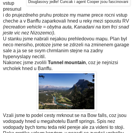
Douglasovy jedle! Cuncak i agent Cooper jsou fascinovani
vstup
presunul
i do prujezdneho pruhu protoze my mame prece rocni vstup
cheche a v Banffu zaparkovali hned u reky mezi spoustu RV
(recreation vehicle = obytna auta, Kanadani na tom frci snad
jeste vic nez Nizozemci)
.
U stanku jsme nabrali nejakou prehledovou mapu. Plan byl
neco mensiho, protoze jsme se zdrzeli na zminenem garage
sale a ja se se svym chrmlanim stejne na zadny
hypervyslapy necitil.
Nakonec jsme zvolili
Tunnel mountain
, coz je nejnizsi
vrcholek hned u Banffu.
Vzali jsme to podel cesty mrknout se na Bow falls, coz jsou
vodopady hned u megahotelu Banff springs. Spis nez
vodopady bych tomu teda rekl pereje ale za videni to stoji.