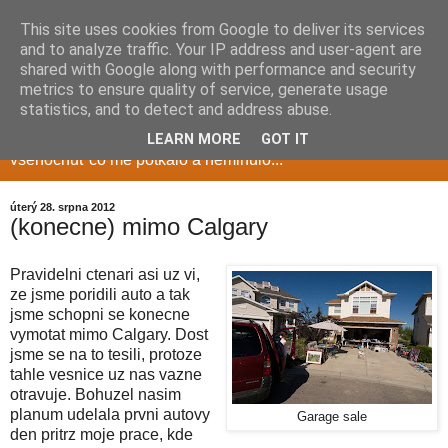
This site uses cookies from Google to deliver its services
and to analyze traffic. Your IP address and user-agent are
shared with Google along with performance and security
metrics to ensure quality of service, generate usage
Milduv blog
statistics, and to detect and address abuse.
LEARN MORE
GOT IT
vsehochuť co me potkalo a neminulo...
úterý 28. srpna 2012
(konecne) mimo Calgary
Pravidelni ctenari asi uz vi,
ze jsme poridili auto a tak
jsme schopni se konecne
vymotat mimo Calgary. Dost
jsme se na to tesili, protoze
tahle vesnice uz nas vazne
otravuje. Bohuzel nasim
planum udelala prvni autovy
Garage sale
den pritrz moje prace, kde