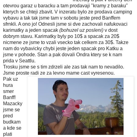
otevrou garaz u baracku a tam prodavaji "kramy z baraku"
kterych se chteji zbavit. V inzeratu bylo ze prodava camping
vybavu a tak tak jsme tam v sobotu jeste pred Banffem
sfrnkli. A ono jo! Odnesli jsme si dve zachovali nafukovaci
karimatky a jeden spacak
(bohuzel uz posleni)
v dost
dobrym stavu. Karimatky byly po 10$ a spacak za 20$
nicmene ze jsme to vzali vsecko tak celkem za 30$. Takze
nam do vybavicky chybi jeste jeden spacak pro Katku a
jsme v pohode. Stan a pak dovali Ondra ktery se k nam
prida v Seattlu.
Trosku jsme se s tim zdrzeli ale zas tak nam to nevadilo.
Jsme proste radi ze za levno mame cast vyresenou.
Pak uz
hura
smer
Banff!
Mazacky
jsme se
pred
budkam
a kde se
plati