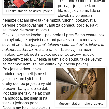
100 honu. U toho hlidkovali
policajti. jen jsme kroutili
hlavou jak v zemi, kde si
Hulicske sroceni za doledu policie
clovek na verejnosti
nemuze dat ani pivo takhle muzou vsichni pokurovat a
verejne propagovat marihuanu za dohledu policie. Fakt
zajimavy. Nerozumim tomu.
Chvilku jsme se kochali, pak prolezli pres Eaton centre, coz
ma byt udajne nejvetsi nakupni pasaz v centru mesta v
severni americe
(ale jinak takova velka vankovka, takova ta
nakupni nuda)
, az ke stare ranici. Ta se vyjima mezi
mrakodrapy jak pest na oko, proste jak takovy hradek
postaveny z lega. Dneska je tam sidlo soudu takze vevnitr
se fotit moc nemuze, ale vnitrek byl docela peknej.
Pak jeste jednou nova
radnice, vzpomeli jsme si
jak jsme tam byli hned
druhy den po prijezdu vyridit
pracovni karty a slo se dal.
Popadla me taky nejak chut
na hotdoga, tak jsem si na
stanku jednoho poridil.
Museum station - jako v Egypte
Docela me bavi, ze cloveku