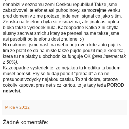
nenabizi v seznamu zemi Ceskou republiku! Takze jsme
zabsolvovali telefonat asi puhodinovy, samozrejme venku
pred domem v zime protoze jinde neni signal co jako s tim.
Zenska na telefonu byla sice snazima, ale jinak asi uplna
blbka takze vysledek nula. Kazdopadne Katka z ni chytla
slusny zachvat smichu ktery se prenesl na me takze jsme
asi pusobili po telefonu dost zhulene. ;-)
No nakonec jsme nasli na webu pujcovnu kde auto pujci s
tim ze platit se da na miste takze pujde pouzit moje kreditka,
ktera tu na platby u obchodnika funguje OK
(pres internet tak
z 50%)
.
Kazdopadne vysledek je, ze nejakou tu kreditku tu budem
muset poresit. Pry se tu daji poridit "prepaid" a na ne
presunout vzdycky nejakou castku. To zni dobre, protoze
cokoliv kupovat pres net s cz kartou, to je tady teda
POROD
nejvetsi
.
Milda
v
20:12
Žádné komentáře: