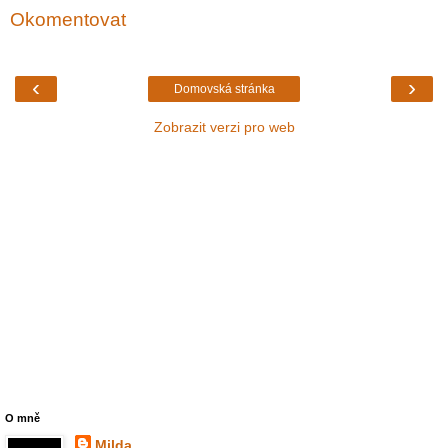
Okomentovat
‹
›
Domovská stránka
Zobrazit verzi pro web
O mně
Milda