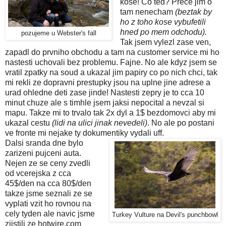
kose! Co ted? Prece jim o
tam nenecham
(beztak by
ho z toho kose vybufetili
hned po mem odchodu).
pozujeme u Webster's fall
Tak jsem vylezl zase ven,
zapadl do prvniho obchodu a tam na customer service mi ho
nastesti uchovali bez problemu. Fajne. No ale kdyz jsem se
vratil zpatky na soud a ukazal jim papiry co po nich chci, tak
mi rekli ze dopravni prestupky jsou na uplne jine adrese a
urad ohledne deti zase jinde! Nastesti zepry je to cca 10
minut chuze ale s timhle jsem jaksi nepocital a nevzal si
mapu. Takze mi to trvalo tak 2x dyl a 1$ bezdomovci aby mi
ukazal cestu
(lidi na ulici jinak nevedeli)
. No ale po postani
ve fronte mi nejake ty dokumentiky vydali uff.
Dalsi sranda dne bylo
zarizeni pujceni auta.
Nejen ze se ceny zvedli
od vcerejska z cca
45$/den na cca 80$/den
takze jsme seznali ze se
vyplati vzit ho rovnou na
cely tyden ale navic jsme
Turkey Vulture na Devil's punchbowl
zjistili ze hotwire.com