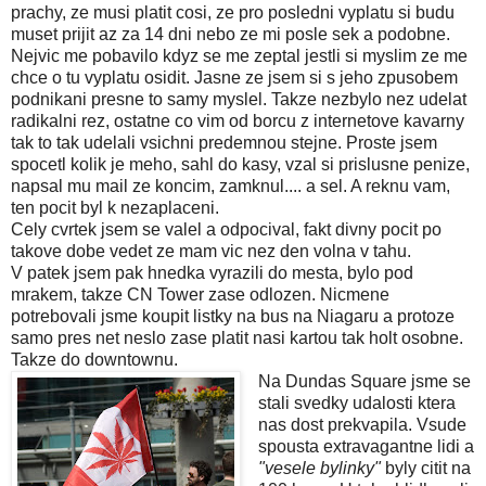
prachy, ze musi platit cosi, ze pro posledni vyplatu si budu
muset prijit az za 14 dni nebo ze mi posle sek a podobne.
Nejvic me pobavilo kdyz se me zeptal jestli si myslim ze me
chce o tu vyplatu osidit. Jasne ze jsem si s jeho zpusobem
podnikani presne to samy myslel. Takze nezbylo nez udelat
radikalni rez, ostatne co vim od borcu z internetove kavarny
tak to tak udelali vsichni predemnou stejne. Proste jsem
spocetl kolik je meho, sahl do kasy, vzal si prislusne penize,
napsal mu mail ze koncim, zamknul.... a sel. A reknu vam,
ten pocit byl k nezaplaceni.
Cely cvrtek jsem se valel a odpocival, fakt divny pocit po
takove dobe vedet ze mam vic nez den volna v tahu.
V patek jsem pak hnedka vyrazili do mesta, bylo pod
mrakem, takze CN Tower zase odlozen. Nicmene
potrebovali jsme koupit listky na bus na Niagaru a protoze
samo pres net neslo zase platit nasi kartou tak holt osobne.
Takze do downtownu.
Na Dundas Square jsme se
stali svedky udalosti ktera
nas dost prekvapila. Vsude
spousta extravagantne lidi a
"vesele bylinky"
byly citit na