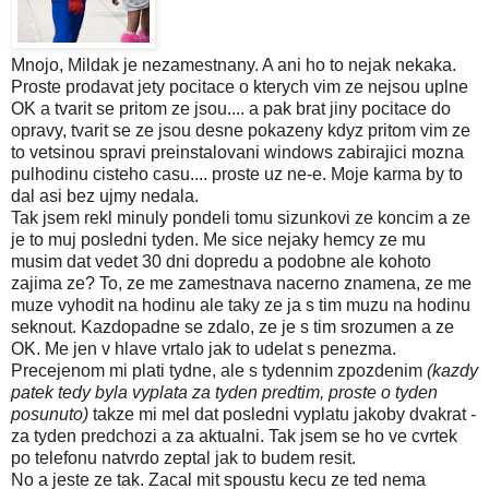
Mnojo, Mildak je nezamestnany. A ani ho to nejak nekaka.
Proste prodavat jety pocitace o kterych vim ze nejsou uplne
OK a tvarit se pritom ze jsou.... a pak brat jiny pocitace do
opravy, tvarit se ze jsou desne pokazeny kdyz pritom vim ze
to vetsinou spravi preinstalovani windows zabirajici mozna
pulhodinu cisteho casu.... proste uz ne-e. Moje karma by to
dal asi bez ujmy nedala.
Tak jsem rekl minuly pondeli tomu sizunkovi ze koncim a ze
je to muj posledni tyden. Me sice nejaky hemcy ze mu
musim dat vedet 30 dni dopredu a podobne ale kohoto
zajima ze? To, ze me zamestnava nacerno znamena, ze me
muze vyhodit na hodinu ale taky ze ja s tim muzu na hodinu
seknout. Kazdopadne se zdalo, ze je s tim srozumen a ze
OK. Me jen v hlave vrtalo jak to udelat s penezma.
Precejenom mi plati tydne, ale s tydennim zpozdenim
(kazdy
patek tedy byla vyplata za tyden predtim, proste o tyden
posunuto)
takze mi mel dat posledni vyplatu jakoby dvakrat -
za tyden predchozi a za aktualni. Tak jsem se ho ve cvrtek
po telefonu natvrdo zeptal jak to budem resit.
No a jeste ze tak. Zacal mit spoustu kecu ze ted nema