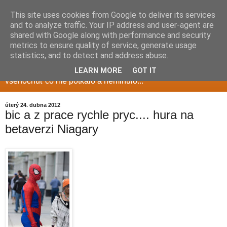
This site uses cookies from Google to deliver its services
and to analyze traffic. Your IP address and user-agent are
shared with Google along with performance and security
metrics to ensure quality of service, generate usage
Milduv blog
statistics, and to detect and address abuse.
LEARN MORE
GOT IT
vsehochuť co me potkalo a neminulo...
úterý 24. dubna 2012
bic a z prace rychle pryc.... hura na
betaverzi Niagary