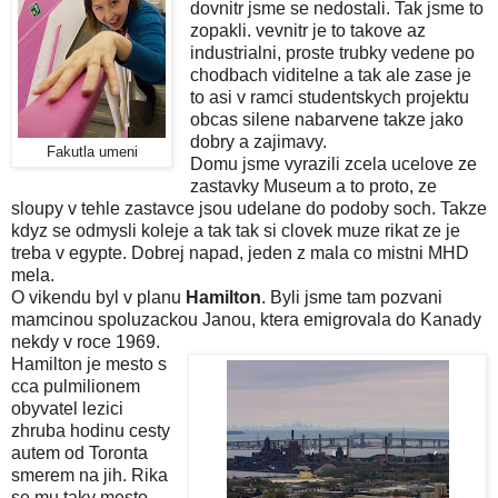
dovnitr jsme se nedostali. Tak jsme to
zopakli. vevnitr je to takove az
industrialni, proste trubky vedene po
chodbach viditelne a tak ale zase je
to asi v ramci studentskych projektu
obcas silene nabarvene takze jako
dobry a zajimavy.
Fakutla umeni
Domu jsme vyrazili zcela ucelove ze
zastavky Museum a to proto, ze
sloupy v tehle zastavce jsou udelane do podoby soch. Takze
kdyz se odmysli koleje a tak tak si clovek muze rikat ze je
treba v egypte. Dobrej napad, jeden z mala co mistni MHD
mela.
O vikendu byl v planu
Hamilton
. Byli jsme tam pozvani
mamcinou spoluzackou Janou, ktera emigrovala do Kanady
nekdy v roce 1969.
Hamilton je mesto s
cca pulmilionem
obyvatel lezici
zhruba hodinu cesty
autem od Toronta
smerem na jih. Rika
se mu taky mesto