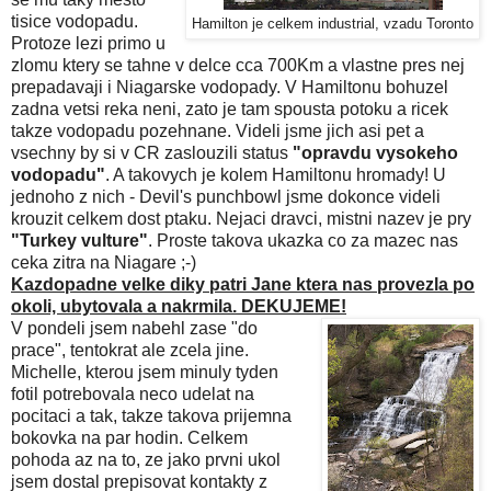
tisice vodopadu.
Hamilton je celkem industrial, vzadu Toronto
Protoze lezi primo u
zlomu ktery se tahne v delce cca 700Km a vlastne pres nej
prepadavaji i Niagarske vodopady. V Hamiltonu bohuzel
zadna vetsi reka neni, zato je tam spousta potoku a ricek
takze vodopadu pozehnane. Videli jsme jich asi pet a
vsechny by si v CR zaslouzili status
"opravdu vysokeho
vodopadu"
. A takovych je kolem Hamiltonu hromady! U
jednoho z nich - Devil's punchbowl jsme dokonce videli
krouzit celkem dost ptaku. Nejaci dravci, mistni nazev je pry
"Turkey vulture"
. Proste takova ukazka co za mazec nas
ceka zitra na Niagare ;-)
Kazdopadne velke diky patri Jane ktera nas provezla po
okoli, ubytovala a nakrmila. DEKUJEME!
V pondeli jsem nabehl zase "do
prace", tentokrat ale zcela jine.
Michelle, kterou jsem minuly tyden
fotil potrebovala neco udelat na
pocitaci a tak, takze takova prijemna
bokovka na par hodin. Celkem
pohoda az na to, ze jako prvni ukol
jsem dostal prepisovat kontakty z