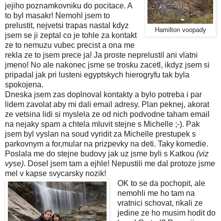
jejiho poznamkovniku do pocitace. A
to byl masakr! Nemohl jsem to
prelustit, nejvetsi trapas nastal kdyz
Hamilton voopady
jsem se ji zeptal co je tohle za kontakt
ze to nemuzu vubec precist a ona me
rekla ze to jsem prece ja! Ja proste neprelustil ani vlatni
jmeno! No ale nakonec jsme se trosku zacetl, ikdyz jsem si
pripadal jak pri lusteni egyptskych hierogryfu tak byla
spokojena.
Dneska jsem zas doplnoval kontakty a bylo potreba i par
lidem zavolat aby mi dali email adresy. Plan peknej, akorat
ze vetsina lidi si myslela ze od nich podvodne taham email
na nejaky spam a chtela mluvit stejne s Michelle ;-). Pak
jsem byl vyslan na soud vyridit za Michelle prestupek s
parkovnym a for,mular na prizpevky na deti. Taky komedie.
Poslala me do stejne budovy jak uz jsme byli s Katkou
(viz
vyse)
. Dosel jsem tam a ejhle! Nepustili me dal protoze jsme
mel v kapse svycarsky nozik!
OK to se da pochopit, ale
nemohli me ho tam na
vratnici schovat, rikali ze
jedine ze ho musim hodit do