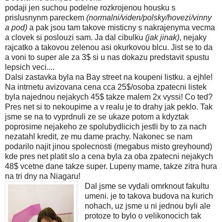
podaji jen suchou podelne rozkrojenou housku s
prislusnynm pareckem
(normalni/viden/polsky/hovezi/vinny
a pod)
a pak jsou tam takove misticny s nakrajenyma vecma
a clovek si poslouzi sam. Ja dal cibulku
(jak jinak)
, nejaky
rajcatko a takovou zelenou asi okurkovou blcu. Jist se to da
a voni to super ale za 3$ si u nas dokazu predstavit spustu
lepsich veci....
Dalsi zastavka byla na Bay street na koupeni listku. a ejhle!
Na intrnetu avizovana cena cca 25$/osoba zpatecni listek
byla najednou nejakych 45$ takze malem 2x vyssi! Co ted?
Pres net si to nekoupime a v realu je to drahy jak peklo. Tak
jsme se na to vyprdnuli ze se ukaze potom a kdyztak
poprosime nejakeho ze spolubydlicich jestli by to za nach
nezatahl kredit, ze mu dame prachy. Nakonec se nam
podarilo najit jinou spolecnosti (megabus misto greyhound)
kde pres net platit slo a cena byla za oba zpatecni nejakych
48$ vcetne dane takze super. Lupeny mame, takze zitra hura
na tri dny na Niagaru!
Dal jsme se vydali omrknout fakultu
umeni. je to takova budova na kurich
nohach, uz jsme u ni jednou byli ale
protoze to bylo o velikonocich tak